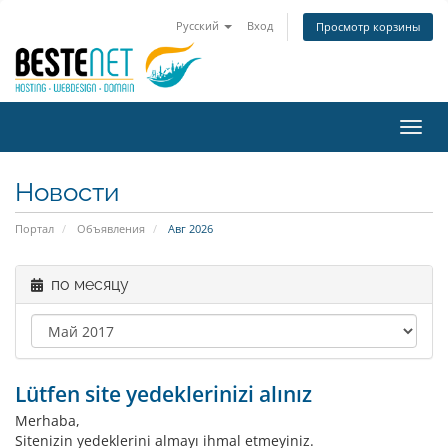
Русский
Вход
Просмотр корзины
Пере
нави
Новости
Портал
Объявления
Авг 2026
по месяцу
Lütfen site yedeklerinizi alınız
Merhaba,
Sitenizin yedeklerini almayı ihmal etmeyiniz.