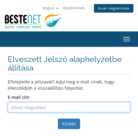
Magyar
Bejelentkezés
Kosár megtekintése
Váltá
a
navig
Elveszett Jelszó alaphelyzetbe
állítása
Elfelejtette a jelszavát? Adja meg e-mail címét, hogy
elkezdődjön a visszaállítási folyamat.
E-mail cím
Küldés