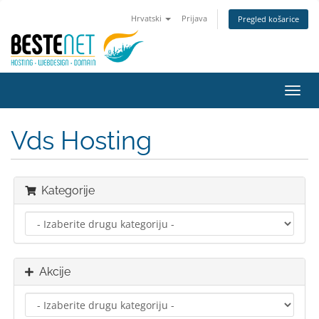
Hrvatski
Prijava
Pregled košarice
Preba
navig
Vds Hosting
Kategorije
Akcije