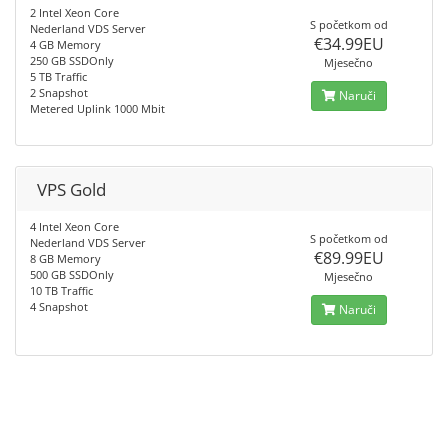
2 Intel Xeon Core
S početkom od
Nederland VDS Server
€34.99EU
4 GB Memory
250 GB SSDOnly
Mjesečno
5 TB Traffic
2 Snapshot
Naruči
Metered Uplink 1000 Mbit
VPS Gold
4 Intel Xeon Core
S početkom od
Nederland VDS Server
€89.99EU
8 GB Memory
500 GB SSDOnly
Mjesečno
10 TB Traffic
4 Snapshot
Naruči