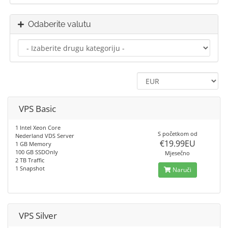
Odaberite valutu
VPS Basic
1 Intel Xeon Core
S početkom od
Nederland VDS Server
€19.99EU
1 GB Memory
100 GB SSDOnly
Mjesečno
2 TB Traffic
1 Snapshot
Naruči
VPS Silver