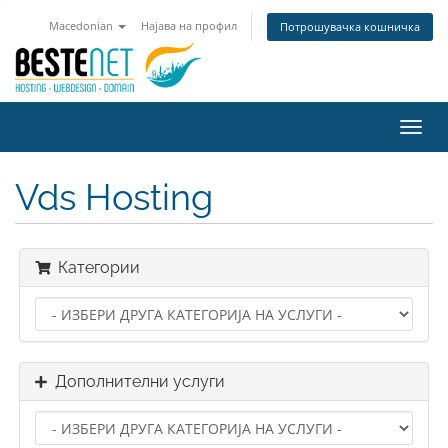
Macedonian
Најава на профил
Потрошувачка кошничка
Вклу
ја
нави
Vds Hosting
Категории
Дополнителни услуги