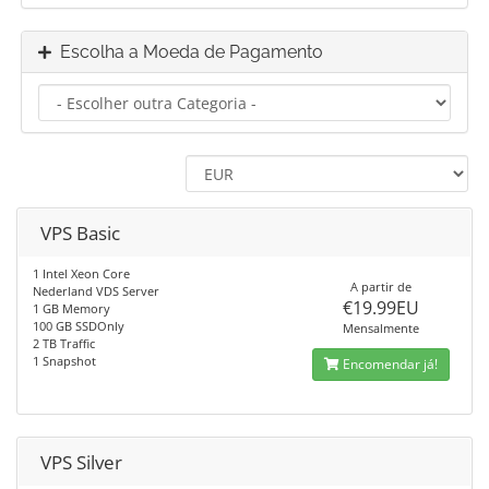
Escolha a Moeda de Pagamento
VPS Basic
1 Intel Xeon Core
A partir de
Nederland VDS Server
€19.99EU
1 GB Memory
100 GB SSDOnly
Mensalmente
2 TB Traffic
1 Snapshot
Encomendar já!
VPS Silver