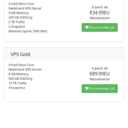
2 Intel Xeon Core
A partir de
Nederland VDS Server
€34.99EU
4 GB Memory
250 GB SSDOnly
Mensalmente
5 TB Traffic
2 Snapshot
Encomendar já!
Metered Uplink 1000 Mbit
VPS Gold
4 Intel Xeon Core
A partir de
Nederland VDS Server
€89.99EU
8 GB Memory
500 GB SSDOnly
Mensalmente
10 TB Traffic
4 Snapshot
Encomendar já!