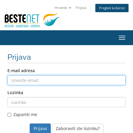
Hrvatski
Prijava
Pregled košarice
Preba
navig
Prijava
E-mail adresa
Lozinka
Zapamti me
Zaboravili ste lozinku?