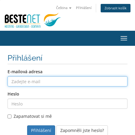
Čeština
Přihlášení
Zobrazit košík
Přep
navig
Přihlášení
E-mailová adresa
Heslo
Zapamatovat si mě
Zapomněli jste heslo?