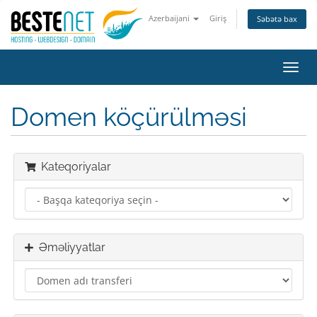
Azerbaijani
Giriş
Səbətə bax
Naviq
keçid
Domen köçürülməsi
Kateqoriyalar
Əməliyyatlar