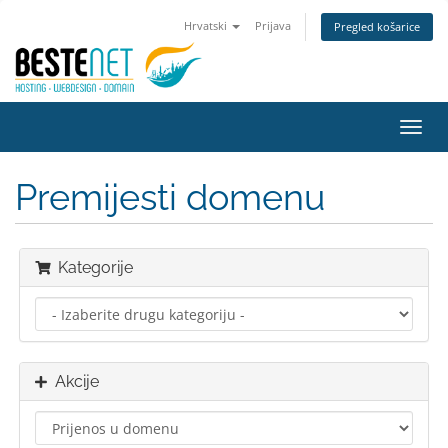
Hrvatski
Prijava
Pregled košarice
Preba
navig
Premijesti domenu
Kategorije
Akcije