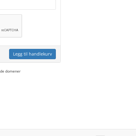
Legg til handlekurv
yede domener