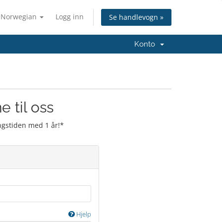
Norwegian
Logg inn
Se handlevogn »
Konto
 til oss
ingstiden med 1 år!*
Hjelp