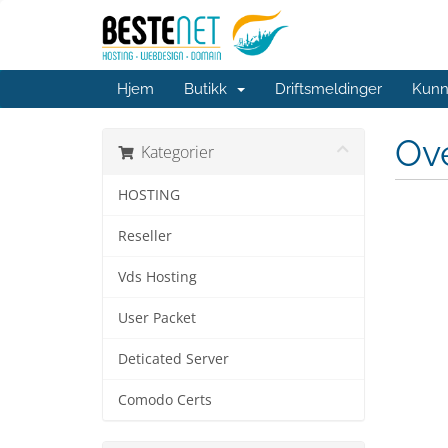
Hjem
Butikk
Driftsmeldinger
Kunn
Ov
Kategorier
HOSTING
Reseller
Vds Hosting
User Packet
Deticated Server
Comodo Certs