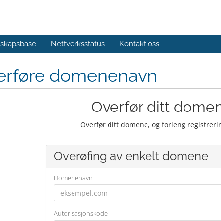
skapsbase
Nettverksstatus
Kontakt oss
erføre domenenavn
Overfør ditt domene
Overfør ditt domene, og forleng registrer
Overøfing av enkelt domene
Domenenavn
Autorisasjonskode