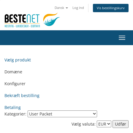
Dansk
Log ind
Vis bestillingskurv
Skift
navig
Vælg produkt
Domæne
Konfigurer
Bekræft bestilling
Betaling
Kategorier:
Vælg valuta: