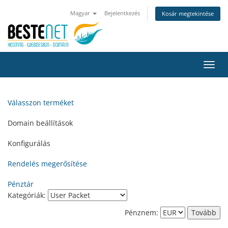
Magyar
Bejelentkezés
Kosár megtekintése
Váltá
a
navig
Válasszon terméket
Domain beállítások
Konfigurálás
Rendelés megerősítése
Pénztár
Kategóriák:
Pénznem: